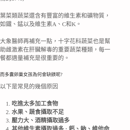
葉菜類蔬菜還含有豐富的維生素和礦物質，
如鐵、錳以及維生素A、C和K。
大象醫師再補充一點，十字花科蔬菜也是幫
助雌激素在肝臟解毒的重要蔬菜種類，每一
餐都適量補充是很重要的。
而多囊卵巢女孩為何會缺鎂呢?
以下是常見的幾個原因
吃進太多加工食物
水果、蔬食攝取不足
壓力大、酒精攝取過多
其他維生素攝取過多 : 鈣、鈉、維他命