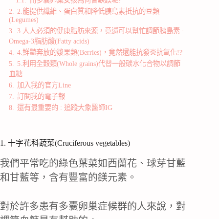
1.1.
而多囊卵巢女孩為何會缺鎂呢?
2.
2.能提供纖維、蛋白質和降低胰島素抵抗的豆類
(Legumes)
3.
3.人人必須的健康脂肪來源，竟還可以幫忙調節胰島素 :
Omega-3脂肪酸(Fatty acids)
4.
4.鮮豔奔放的漿果類(Berries)，竟然還能抗發炎抗氧化!?
5.
5.利用全穀類(Whole grains)代替一般碳水化合物以調節
血糖
6.
加入我的官方Line
7.
訂閱我的電子報
8.
還有最重要的 : 追蹤大象醫師IG
1. 十字花科蔬菜(Cruciferous vegetables)
我們平常吃的綠色葉菜如西蘭花、球芽甘藍
和甘藍等，含有豐富的鎂元素。
對於許多患有多囊卵巢症候群的人來說，對