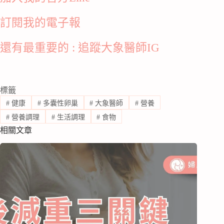
訂閱我的電子報
還有最重要的 : 追蹤大象醫師IG
標籤
#
健康
#
多囊性卵巢
#
大象醫師
#
營養
#
營養調理
#
生活調理
#
食物
相關文章