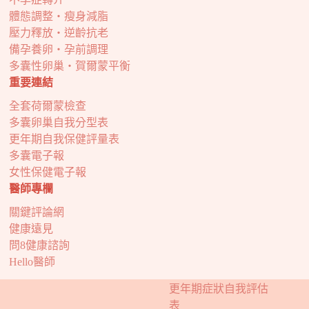
體態調整・瘦身減脂
壓力釋放・逆齡抗老
備孕養卵・孕前調理
多囊性卵巢・賀爾蒙平衡
重要連結
全套荷爾蒙檢查
多囊卵巢自我分型表
更年期自我保健評量表
多囊電子報
女性保健電子報
醫師專欄
關鍵評論網
健康遠見
問8健康諮詢
Hello醫師
更年期症狀自我評估
表