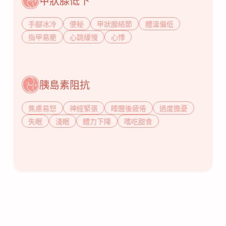
甲狀腺低下
手腳冰冷
便秘
甲狀腺結節
體溫偏低
指甲易脆
心跳緩慢
心悸
胰島素阻抗
焦慮易怒
神經緊張
睡醒後疲倦
過度擔憂
失眠
淺眠
體力下降
嗜吃甜食