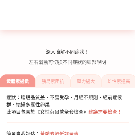
採血前若有服用任何藥物(特別是荷爾蒙類)需
提前與醫師討論
月經週期28 天者，建議在月經週期第19-23
天之間(黃體中期)抽血
月經週期30 天者，則在第21-25 天抽血，以
此類推
深入瞭解不同症狀！
所有資料將會全部保密
左右滑動可切換不同症狀的細部說明
有任何問題請直接於
官方Line
詢問
若有服用任何藥物或是正在進行任何療程，
請事先告知我們團隊
黃體素過低
胰島素阻抗
壓力過大
雄性素過高
症狀：睡眠品質差、不易受孕、月經不規則、經前症候
群、懷疑多囊性卵巢
此項目包含於《女性荷爾蒙全套檢查》
建議需要檢查！
簡單自我評估：
黃體素過低評量表