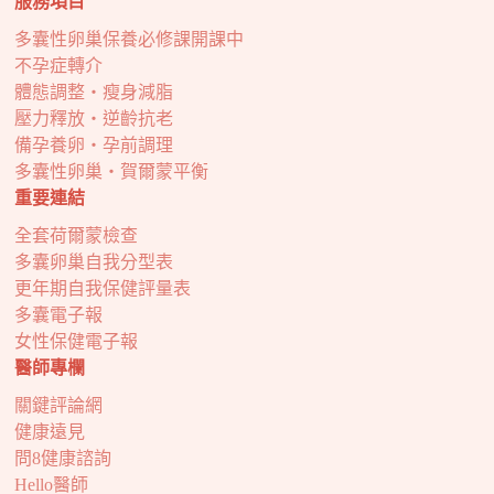
服務項目
多囊性卵巢保養必修課開課中
不孕症轉介
體態調整・瘦身減脂
壓力釋放・逆齡抗老
備孕養卵・孕前調理
多囊性卵巢・賀爾蒙平衡
重要連結
全套荷爾蒙檢查
多囊卵巢自我分型表
更年期自我保健評量表
多囊電子報
女性保健電子報
醫師專欄
關鍵評論網
健康遠見
問8健康諮詢
Hello醫師