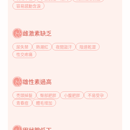
容易感動含淚
雌激素缺乏
尿失禁
熱潮紅
夜間盜汗
陰道乾澀
性交疼痛
雄性素過高
禿頭掉髮
臀部肥胖
小腹肥胖
不易受孕
青春痘
體毛增加