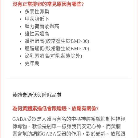
沒有正常排卵的常見原因有哪些?
多囊性卵巢
甲狀腺低下
壓力荷爾蒙過高
雄性素過高
體脂過高(較常發生於BMI>30)
體脂過低(較常發生於BMI<20)
泌乳素過高(哺乳狀態除外)
更年期
黃體素過低與睡眠品質
為何黃體素過低會跟睡眠、放鬆有關係?
GABA受器是人體內有名的中樞神經系統抑制性神經
傳導物，就像是剎車一樣讓我們安定心神，而黃體
素會幫助調節GABA受器的作用，對於鎮靜、放鬆跟