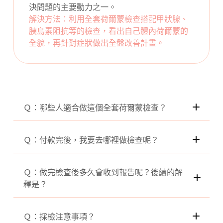
決問題的主要動力之一。
解決方法：利用全套荷爾蒙檢查搭配甲狀腺、
胰島素阻抗等的檢查，看出自己體內荷爾蒙的
全貌，再針對症狀做出全盤改善計畫。
Ｑ：哪些人適合做這個全套荷爾蒙檢查？
Ｑ：付款完後，我要去哪裡做檢查呢？
多囊性卵巢女孩想評估多囊程度。
長期瘦身減脂遇到困難並感到焦慮的女性。
台北跟台中的大型診所
（妳可能有胰島素阻抗！）
Ｑ：做完檢查後多久會收到報告呢？後續的解
焦慮、睡眠障礙、壓力指數過高的女性。
釋是？
有備孕需求，想要以健康安全的方式養卵備
孕者。
Ｑ：採檢注意事項？
想要評估自己的卵子存量者。