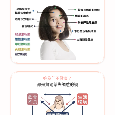
妳為何不健康？
都是賀爾蒙失調惹的禍