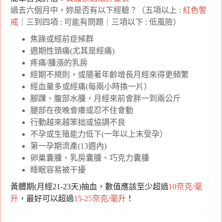
過去六個月中，妳是否有以下經驗？（五項以上 :
紅色警
戒
｜三到四項 : 可能有問題｜三項以下 : 低風險）
焦躁或經前症候群
週期性頭痛(尤其是經痛)
疼痛/腫漲的乳房
經期不規則，或隨著年齡增長月經來得更頻繁
經血量多或經痛(每兩小時換一片）
腳踝、腹部水腫，月經來前會胖一到兩公斤
腿部在夜晚會癢或忍不住會動
行動越來越笨拙或協調不良
不孕或生殖能力低下(一年以上末受孕）
第一孕期流產(13週內)
卵巢囊腫、乳房囊腫、巧克力囊腫
睡眠容易被干擾
黃體期(月經21-23天)抽血，數值應該至少超過
10奈克/毫
升
，最好可以超過
15-25奈克/毫升
！