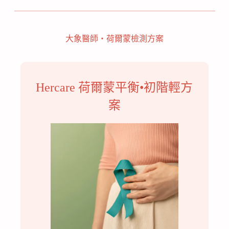
大象醫師・荷爾蒙檢測方案
Hercare 荷爾蒙平衡•初階輕方
案