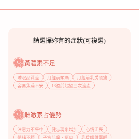
請選擇妳有的症狀(可複選)
黃體素不足
睡眠品質差
月經前頭痛
月經前乳房脹痛
容易焦躁不安
13週前超過三次流產
雌激素占優勢
注意力不集中
健忘現象增加
心情沮喪
情緒不穩
子宮肌瘤、瘜肉
乳房纖維囊腫