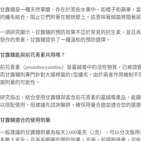
甘露糖是一種天然單醣，存在於某些水果中，如橙子和蘋果。當
的纖毛結合，阻止它們附著在膀胱壁上。這意味著細菌將隨著尿
一項研究顯示，甘露糖的預防效果不亞於常見的抗生素，並且具
發作的患者，甘露糖提供了一種溫和的預防選擇。
甘露糖能與前花青素共用嗎？
前花青素（proanthocyanidins）是蔓越莓中的活性物質
而甘露糖則專門針對大腸桿菌的1型纖毛。由於兩者作用機制不
菌附著的可能性。
研究指出，結合使用甘露糖與富含前花青素的蔓越莓產品，能顯
以搭配使用，但建議先諮詢醫師，確保用量合適並適合您的健康
甘露糖適合的使用劑量
一般建議的甘露糖劑量為每天2,000毫克（2克），可以分次
多數人安全，且具有顯著的預防效果。不過，若攝取過量，可能