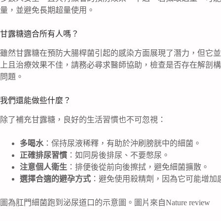
量，並避免長期超量使用。
甘露糖適合所有人嗎？
雖然甘露糖在預防大腸桿菌引起的感染方面展現了潛力，但它並
上且治療效果不佳，請務必尋求醫師協助，檢查是否存在解剖構
問題。
我們還能做些什麼？
除了補充甘露糖，良好的生活習慣也不可忽視：
多喝水
：保持尿液稀釋，有助於沖刷膀胱中的細菌。
正確排尿習慣
：如同房後排尿、不要憋尿。
注意個人衛生
：排便後從前向後擦拭，避免細菌擴散。
選擇合適的避孕方式
：避免使用殺精劑，因為它可能增加
圖為肛門細菌跑到泌尿道口的示意圖。圖片來自Nature review