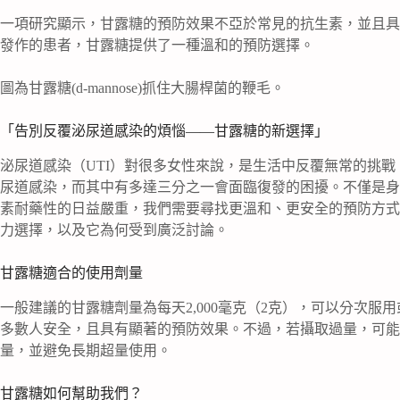
一項研究顯示，甘露糖的預防效果不亞於常見的抗生素，並且具
發作的患者，甘露糖提供了一種溫和的預防選擇。
圖為甘露糖(d-mannose)抓住大腸桿菌的鞭毛。
「告別反覆泌尿道感染的煩惱——甘露糖的新選擇」
泌尿道感染（UTI）對很多女性來說，是生活中反覆無常的挑
尿道感染，而其中有多達三分之一會面臨復發的困擾。不僅是身
素耐藥性的日益嚴重，我們需要尋找更溫和、更安全的預防方式。今
力選擇，以及它為何受到廣泛討論。
甘露糖適合的使用劑量
一般建議的甘露糖劑量為每天2,000毫克（2克），可以分次
多數人安全，且具有顯著的預防效果。不過，若攝取過量，可能
量，並避免長期超量使用。
甘露糖如何幫助我們？