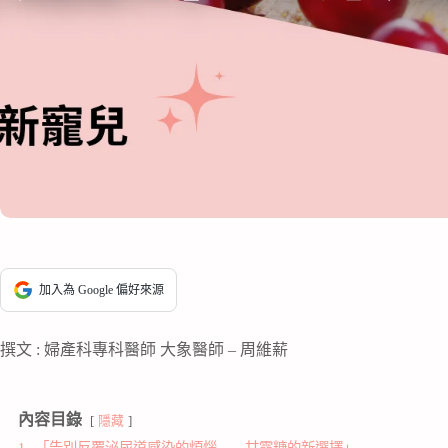
加入為 Google 偏好來源
撰文 : 婦產科專科醫師 大象醫師 – 周維薪
內容目錄
隱藏
1.
「告別反覆泌尿道感染的煩惱——甘露糖的新選擇」