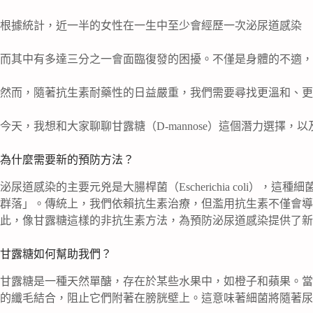
根據統計，近一半的女性在一生中至少會經歷一次泌尿道感染
而其中有多達三分之一會面臨復發的困擾。不僅是身體的不適，
然而，隨著抗生素耐藥性的日益嚴重，我們需要尋找更溫和、更
今天，我想和大家聊聊甘露糖（D-mannose）這個潛力選擇，
為什麼需要新的預防方法？
泌尿道感染的主要元兇是大腸桿菌（Escherichia coli）
群落」。傳統上，我們依賴抗生素治療，但濫用抗生素不僅會導
此，像甘露糖這樣的非抗生素方法，為預防泌尿道感染提供了新
甘露糖如何幫助我們？
甘露糖是一種天然單醣，存在於某些水果中，如橙子和蘋果。當
的纖毛結合，阻止它們附著在膀胱壁上。這意味著細菌將隨著尿