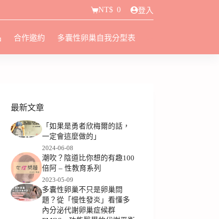
NT$
0
登入
品
合作邀約
多囊性卵巢自我分型表
最新文章
「如果是勇者欣梅爾的話，
一定會這麼做的」
2024-06-08
潮吹？陰道比你想的有趣100
倍阿 – 性教育系列
2023-05-09
多囊性卵巢不只是卵巢問
題？從「慢性發炎」看懂多
內分泌代謝卵巢症候群