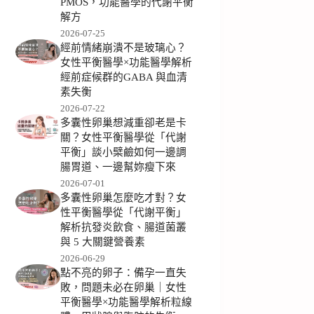
PMOS，功能醫學的代謝平衡
解方
2026-07-25
經前情緒崩潰不是玻璃心？
女性平衡醫學×功能醫學解析
經前症候群的GABA 與血清
素失衡
2026-07-22
多囊性卵巢想減重卻老是卡
關？女性平衡醫學從「代謝
平衡」談小檗鹼如何一邊調
腸胃道、一邊幫妳瘦下來
2026-07-01
多囊性卵巢怎麼吃才對？女
性平衡醫學從「代謝平衡」
解析抗發炎飲食、腸道菌叢
與 5 大關鍵營養素
2026-06-29
點不亮的卵子：備孕一直失
敗，問題未必在卵巢｜女性
平衡醫學×功能醫學解析粒線