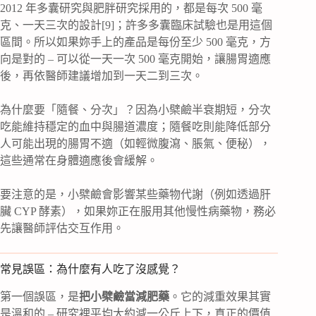
2012 年多囊研究與肥胖研究採用的，都是每次 500 毫
克、一天三次的設計[9]；許多多囊臨床試驗也是用這個
區間。所以如果妳手上的產品是每份至少 500 毫克，方
向是對的 – 可以從一天一次 500 毫克開始，讓腸胃適應
後，再依醫師建議增加到一天二到三次。
為什麼要「隨餐、分次」？因為小檗鹼半衰期短，分次
吃能維持穩定的血中與腸道濃度；隨餐吃則能降低部分
人可能出現的腸胃不適（如輕微腹瀉、脹氣、便秘），
這些通常在身體適應後會緩解。
要注意的是，小檗鹼會影響某些藥物代謝（例如透過肝
臟 CYP 酵素），如果妳正在服用其他慢性病藥物，務必
先讓醫師評估交互作用。
常見誤區：為什麼有人吃了沒感覺？
第一個誤區，是
把小檗鹼當減肥藥
。它的減重效果其實
是溫和的 – 研究裡平均大約減一公斤上下，真正的價值