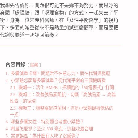
我想先告訴妳：問題很可能不是妳不夠努力，而是妳的
身體「處理糖」跟「處理食物」的方式，一起失去了平
衡。身為一位婦產科醫師，在「女性平衡醫學」的視角
下，多囊的減重從來不是熱量加減這麼簡單，而是要把
代謝與腸道一起調回節奏。
內容目錄
隱藏
1.
多囊減重卡關，問題常不在意志力，而在代謝與腸道
2.
小檗鹼怎麼幫多囊減重？從代謝平衡的三個機轉看
2.1.
機轉一：活化 AMPK，把細胞的「省電模式」打開
2.2.
機轉二：改善胰島素阻抗，切斷「高胰島素 → 高雄
性素」的循環
2.3.
機轉三：調整腸胃道菌相，這是小檗鹼最被低估的
一招
3.
哪些多囊女性，特別適合考慮小檗鹼？
4.
劑量怎麼抓？至少 500 毫克，這樣吃最合理
5.
常見誤區：為什麼有人吃了沒感覺？