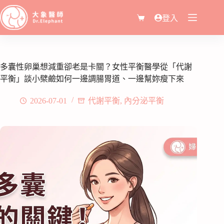
登入
多囊性卵巢想減重卻老是卡關？女性平衡醫學從「代謝
平衡」談小檗鹼如何一邊調腸胃道、一邊幫妳瘦下來
2026-07-01
代謝平衡
,
內分泌平衡