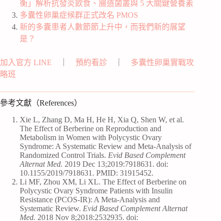
衡」解析抗發炎飲食、腸道菌叢與 5 大關鍵營養素
多囊性卵巢症候群正式改名 PMOS
新的多囊患者人數節節上升中，而我們新的展望
是？
加入官方 LINE
｜
預約看診
｜
多囊性卵巢實戰攻
略班
參考文獻（References）
Xie L, Zhang D, Ma H, He H, Xia Q, Shen W, et al.
The Effect of Berberine on Reproduction and
Metabolism in Women with Polycystic Ovary
Syndrome: A Systematic Review and Meta-Analysis of
Randomized Control Trials.
Evid Based Complement
Alternat Med.
2019 Dec 13;2019:7918631. doi:
10.1155/2019/7918631. PMID: 31915452.
Li MF, Zhou XM, Li XL. The Effect of Berberine on
Polycystic Ovary Syndrome Patients with Insulin
Resistance (PCOS-IR): A Meta-Analysis and
Systematic Review.
Evid Based Complement Alternat
Med.
2018 Nov 8;2018:2532935. doi: