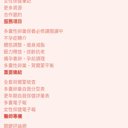
女性保健筆記
更多資源
合作邀約
服務項目
多囊性卵巢保養必修課開課中
不孕症轉介
體態調整・瘦身減脂
壓力釋放・逆齡抗老
備孕養卵・孕前調理
多囊性卵巢・賀爾蒙平衡
重要連結
全套荷爾蒙檢查
多囊卵巢自我分型表
更年期自我保健評量表
多囊電子報
女性保健電子報
醫師專欄
關鍵評論網