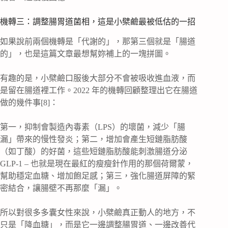
機轉三：調整腸胃道菌相，這是小檗鹼最被低估的一招
如果說前兩個機轉是「代謝的」，那第三個就是「腸道
的」，也是這篇文章最想幫妳補上的一塊拼圖。
有趣的是，小檗鹼口服後大部分不會被吸收進血液，而
是留在腸道裡工作。2022 年的機轉回顧整理出它在腸道
做的幾件事[8]：
第一，抑制會製造內毒素（LPS）的壞菌，減少「腸
漏」帶來的慢性發炎；第二，增加會產生短鏈脂肪酸
（如丁酸）的好菌，這些短鏈脂肪酸能刺激腸道分泌
GLP-1 – 也就是現在最紅的瘦瘦針作用的那個荷爾蒙，
幫助穩定血糖、增加飽足感；第三，強化腸道屏障的緊
密結合，讓腸壁不再那麼「漏」。
所以對很多多囊女性來說，小檗鹼真正動人的地方，不
只是「降血糖」，而是它一邊調整腸胃道、一邊改善代