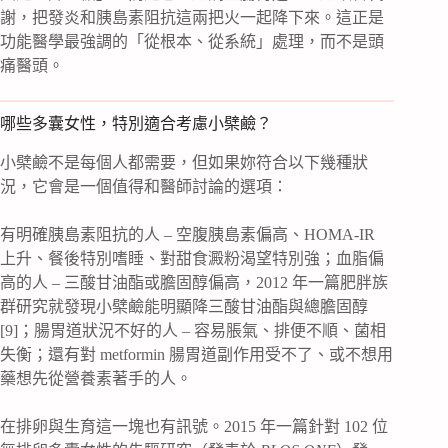
謝，把發炎和胰島素阻抗這兩把火一起降下來。這正是
功能醫學最強調的「從根本、從系統」處理，而不是頭
痛醫頭。
哪些多囊女性，特別適合考慮小檗鹼？
小檗鹼不是每個人都需要，但如果妳符合以下幾種狀
況，它會是一個值得和醫師討論的選項：
有明確胰島素阻抗的人 – 空腹胰島素偏高、HOMA-IR
上升、餐後特別嗜睡、對甜食澱粉渴望特別強；血脂偏
高的人 – 三酸甘油酯或膽固醇偏高，2012 年一篇肥胖族
群研究就發現小檗鹼能明顯降三酸甘油酯與總膽固醇
[9]；腸胃道狀況不好的人 – 容易脹氣、排便不順、菌相
失衡；還有對 metformin 腸胃道副作用受不了、或不想用
藥想先從營養素著手的人。
在排卵與生育這一塊也有訊號。2015 年一篇針對 102 位