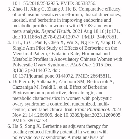
10.1155/2018/2532935. PMID: 30538756.
Zhao H, Xing C, Zhang J, He B. Comparative efficacy
of oral insulin sensitizers metformin, thiazolidinediones,
inositol, and berberine in improving endocrine and
metabolic profiles in women with PCOS: a network
meta-analysis.
Reprod Health.
2021 Aug 18;18(1):171.
doi: 10.1186/s12978-021-01207-7. PMID: 34407851.
Li L, Li C, Pan P, Chen X, Wu X, Ng EHY, Yang D. A
Single Arm Pilot Study of Effects of Berberine on the
Menstrual Pattern, Ovulation Rate, Hormonal and
Metabolic Profiles in Anovulatory Chinese Women with
Polycystic Ovary Syndrome.
PLoS One.
2015 Dec
8;10(12):e0144072. doi:
10.1371/journal.pone.0144072. PMID: 26645811.
Di Pierro F, Sultana R, Zamboni SM, Bertuccioli A,
Cazzaniga M, Ivaldi L, et al. Effect of Berberine
Phytosome on reproductive, dermatologic, and
metabolic characteristics in women with polycystic
ovary syndrome: a controlled, randomized, multi-
centric, open-label clinical trial.
Front Pharmacol.
2023
Nov 21;14:1269605. doi: 10.3389/fphar.2023.1269605.
PMID: 38074133.
Ha S, Song X. Berberine as adjuvant therapy for
treating reduced fertility potential in women with
polycystic ovary syndrome: A meta-analysis of