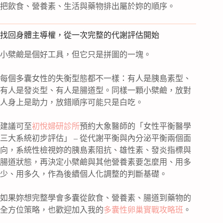
把飲食、營養素、生活與藥物排出屬於妳的順序。
找回身體主導權，從一次完整的代謝評估開始
小檗鹼是個好工具，但它只是拼圖的一塊。
每個多囊女性的失衡型態都不一樣：有人是胰島素型、
有人是發炎型、有人是腸道型。同樣一顆小檗鹼，放對
人身上是助力，放錯順序可能只是白吃。
建議可至
初悅婦研診所
預約大象醫師的「女性平衡醫學
三大系統初步評估」 – 從代謝平衡與內分泌平衡兩個面
向，系統性檢視妳的胰島素阻抗、雄性素、發炎指標與
腸道狀態，再決定小檗鹼與其他營養素要怎麼用、用多
少、用多久，作為後續個人化調整的判斷基礎。
如果妳想完整學會多囊從飲食、營養素、腸道到藥物的
全方位策略，也歡迎加入我的
多囊性卵巢實戰攻略班
。