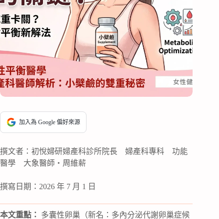
加入為 Google 偏好來源
撰文者：初悅婦研婦產科診所院長 婦產科專科 功能
醫學 大象醫師・周維薪
撰寫日期：2026 年 7 月 1 日
本文重點：
多囊性卵巢（新名：多內分泌代謝卵巢症候