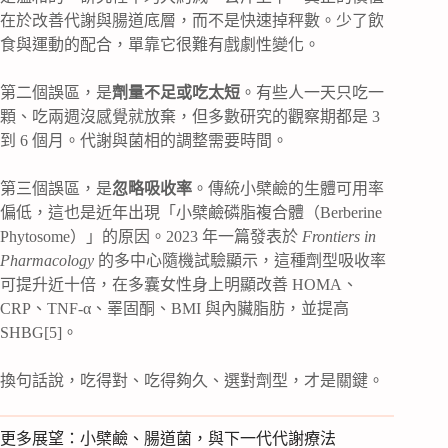
在於改善代謝與腸道底層，而不是快速掉秤數。少了飲
食與運動的配合，單靠它很難有戲劇性變化。
第二個誤區，是
劑量不足或吃太短
。有些人一天只吃一
顆、吃兩週沒感覺就放棄，但多數研究的觀察期都是 3
到 6 個月。代謝與菌相的調整需要時間。
第三個誤區，是
忽略吸收率
。傳統小檗鹼的生體可用率
偏低，這也是近年出現「小檗鹼磷脂複合體（Berberine
Phytosome）」的原因。2023 年一篇發表於
Frontiers in
Pharmacology
的多中心隨機試驗顯示，這種劑型吸收率
可提升近十倍，在多囊女性身上明顯改善 HOMA、
CRP、TNF-α、睪固酮、BMI 與內臟脂肪，並提高
SHBG[5]。
換句話說，吃得對、吃得夠久、選對劑型，才是關鍵。
更多展望：小檗鹼、腸道菌，與下一代代謝療法