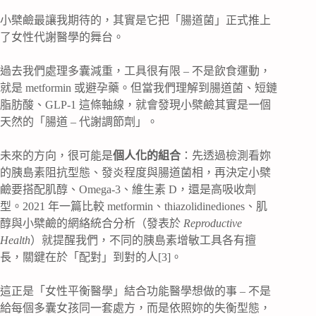
小檗鹼最讓我期待的，其實是它把「腸道菌」正式推上
了女性代謝醫學的舞台。
過去我們處理多囊減重，工具很有限 – 不是飲食運動，
就是 metformin 或避孕藥。但當我們理解到腸道菌、短鏈
脂肪酸、GLP-1 這條軸線，就會發現小檗鹼其實是一個
天然的「腸道 – 代謝調節劑」。
未來的方向，很可能是
個人化的組合
：先透過檢測看妳
的胰島素阻抗型態、發炎程度與腸道菌相，再決定小檗
鹼要搭配肌醇、Omega-3、維生素 D，還是高吸收劑
型。2021 年一篇比較 metformin、thiazolidinediones、肌
醇與小檗鹼的網絡統合分析（發表於
Reproductive
Health
）就提醒我們，不同的胰島素增敏工具各有擅
長，關鍵在於「配對」到對的人[3]。
這正是「女性平衡醫學」結合功能醫學想做的事 – 不是
給每個多囊女孩同一套處方，而是依照妳的失衡型態，