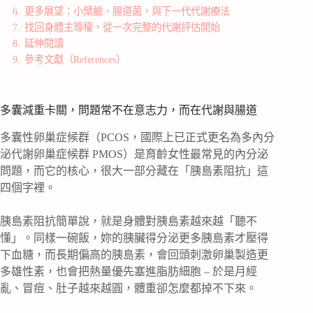
6.
更多展望：小檗鹼、腸道菌，與下一代代謝療法
7.
找回身體主導權，從一次完整的代謝評估開始
8.
延伸閱讀
9.
參考文獻（References）
多囊減重卡關，問題常不在意志力，而在代謝與腸道
多囊性卵巢症候群（PCOS，國際上已正式更名為多內分
泌代謝卵巢症候群 PMOS）是育齡女性最常見的內分泌
問題，而它的核心，很大一部分藏在「胰島素阻抗」這
四個字裡。
胰島素阻抗簡單說，就是身體對胰島素越來越「聽不
懂」。同樣一碗飯，妳的胰臟得分泌更多胰島素才壓得
下血糖，而長期偏高的胰島素，會回頭刺激卵巢製造更
多雄性素，也會把熱量優先塞進脂肪細胞 – 於是月經
亂、冒痘、肚子越來越圓，體重卻怎麼都掉不下來。