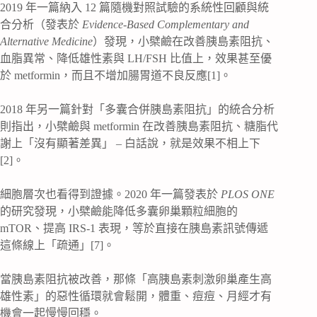
2019 年一篇納入 12 篇隨機對照試驗的系統性回顧與統
合分析（發表於
Evidence-Based Complementary and
Alternative Medicine
）發現，小檗鹼在改善胰島素阻抗、
血脂異常、降低雄性素與 LH/FSH 比值上，效果甚至優
於 metformin，而且不增加腸胃道不良反應[1]。
2018 年另一篇針對「多囊合併胰島素阻抗」的統合分析
則指出，小檗鹼與 metformin 在改善胰島素阻抗、糖脂代
謝上「沒有顯著差異」 – 白話說，就是效果不相上下
[2]。
細胞層次也看得到證據。2020 年一篇發表於
PLOS ONE
的研究發現，小檗鹼能降低多囊卵巢顆粒細胞的
mTOR、提高 IRS-1 表現，等於直接在胰島素訊號傳遞
這條線上「疏通」[7]。
當胰島素阻抗被改善，那條「高胰島素刺激卵巢產生高
雄性素」的惡性循環就會鬆開，體重、痘痘、月經才有
機會一起慢慢回穩。