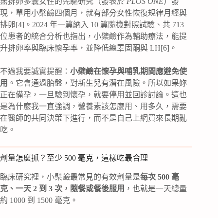
無排卵多囊女性的先驅研究（發表於
PLOS ONE
）發
現，單用小檗鹼四個月，就有部分女性恢復規律月經與
排卵[4]。2024 年一篇納入 10 篇隨機對照試驗、共 713
位患者的統合分析也指出，小檗鹼作為輔助療法，能提
升排卵率與臨床懷孕率，並降低總睪固酮與 LH[6]。
不過我要誠實提醒：
小檗鹼在懷孕與哺乳期間應避免使
用
。它會通過胎盤，對新生兒有潛在風險。所以如果妳
正在備孕，一旦驗到懷孕，就要停用並回診討論。這也
是為什麼我一直強調，營養素該怎麼用、用多久，需要
在醫師的共同決策下進行，而不是自己上網買來長期亂
吃。
劑量怎麼抓？至少 500 毫克，這樣吃最合理
臨床研究裡，小檗鹼最常見的有效劑量是
每次 500 毫
克、一天 2 到 3 次，隨餐或餐後服用
，也就是一天總量
約 1000 到 1500 毫克。