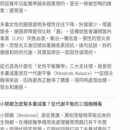
但這幾年功能醫學越來越重視的，是另一條被忽略的線
索：腸胃道。
多囊女性的腸道菌相多樣性往往下降，好菌變少、壞菌
變多，腸道屏障變得比較「漏」。這種狀態會讓細菌內
毒素（LPS）滲進血液，養出一種低度、慢性的發炎背
景，而發炎又會回頭加重胰島素阻抗。換句話說，妳的
腸道和妳的代謝，其實是綁在一起惡性循環的。
這也是為什麼在「女性平衡醫學」三大支柱裡，我會把
多囊減重放在**代謝平衡（Metabolic Balance）**這個主
戰場來談 – 因為要真正動得了體重，得同時處理血糖、
發炎和腸道。
小檗鹼怎麼幫多囊減重？從代謝平衡的三個機轉看
小檗鹼（Berberine）是從黃連、黃柏等植物萃取出來的
生物鹼，在傳統醫學裡用來處理腸胃問題已有千年歷
史。而現代研究發現，它剛好同時打中了多囊減重的三