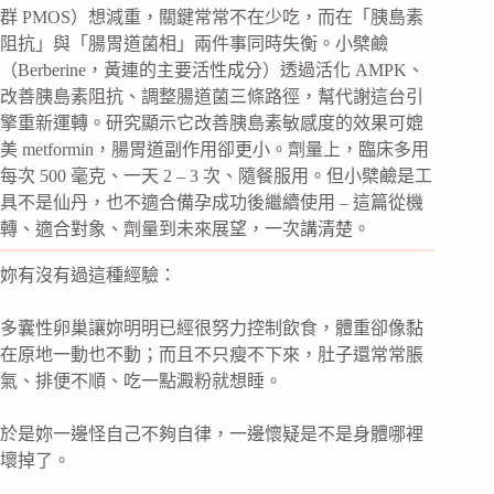
群 PMOS）想減重，關鍵常常不在少吃，而在「胰島素
阻抗」與「腸胃道菌相」兩件事同時失衡。小檗鹼
（Berberine，黃連的主要活性成分）透過活化 AMPK、
改善胰島素阻抗、調整腸道菌三條路徑，幫代謝這台引
擎重新運轉。研究顯示它改善胰島素敏感度的效果可媲
美 metformin，腸胃道副作用卻更小。劑量上，臨床多用
每次 500 毫克、一天 2 – 3 次、隨餐服用。但小檗鹼是工
具不是仙丹，也不適合備孕成功後繼續使用 – 這篇從機
轉、適合對象、劑量到未來展望，一次講清楚。
妳有沒有過這種經驗：
多囊性卵巢讓妳明明已經很努力控制飲食，體重卻像黏
在原地一動也不動；而且不只瘦不下來，肚子還常常脹
氣、排便不順、吃一點澱粉就想睡。
於是妳一邊怪自己不夠自律，一邊懷疑是不是身體哪裡
壞掉了。