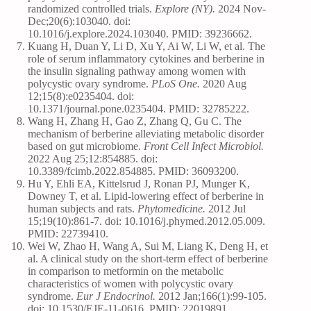
randomized controlled trials.
Explore (NY).
2024 Nov-
Dec;20(6):103040. doi:
10.1016/j.explore.2024.103040. PMID: 39236662.
Kuang H, Duan Y, Li D, Xu Y, Ai W, Li W, et al. The
role of serum inflammatory cytokines and berberine in
the insulin signaling pathway among women with
polycystic ovary syndrome.
PLoS One.
2020 Aug
12;15(8):e0235404. doi:
10.1371/journal.pone.0235404. PMID: 32785222.
Wang H, Zhang H, Gao Z, Zhang Q, Gu C. The
mechanism of berberine alleviating metabolic disorder
based on gut microbiome.
Front Cell Infect Microbiol.
2022 Aug 25;12:854885. doi:
10.3389/fcimb.2022.854885. PMID: 36093200.
Hu Y, Ehli EA, Kittelsrud J, Ronan PJ, Munger K,
Downey T, et al. Lipid-lowering effect of berberine in
human subjects and rats.
Phytomedicine.
2012 Jul
15;19(10):861-7. doi: 10.1016/j.phymed.2012.05.009.
PMID: 22739410.
Wei W, Zhao H, Wang A, Sui M, Liang K, Deng H, et
al. A clinical study on the short-term effect of berberine
in comparison to metformin on the metabolic
characteristics of women with polycystic ovary
syndrome.
Eur J Endocrinol.
2012 Jan;166(1):99-105.
doi: 10.1530/EJE-11-0616. PMID: 22019891.