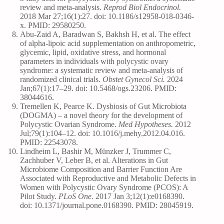
review and meta-analysis.
Reprod Biol Endocrinol.
2018 Mar 27;16(1):27. doi: 10.1186/s12958-018-0346-
x. PMID: 29580250.
Abu-Zaid A, Baradwan S, Bakhsh H, et al. The effect
of alpha-lipoic acid supplementation on anthropometric,
glycemic, lipid, oxidative stress, and hormonal
parameters in individuals with polycystic ovary
syndrome: a systematic review and meta-analysis of
randomized clinical trials.
Obstet Gynecol Sci.
2024
Jan;67(1):17–29. doi: 10.5468/ogs.23206. PMID:
38044616.
Tremellen K, Pearce K. Dysbiosis of Gut Microbiota
(DOGMA) – a novel theory for the development of
Polycystic Ovarian Syndrome.
Med Hypotheses.
2012
Jul;79(1):104–12. doi: 10.1016/j.mehy.2012.04.016.
PMID: 22543078.
Lindheim L, Bashir M, Münzker J, Trummer C,
Zachhuber V, Leber B, et al. Alterations in Gut
Microbiome Composition and Barrier Function Are
Associated with Reproductive and Metabolic Defects in
Women with Polycystic Ovary Syndrome (PCOS): A
Pilot Study.
PLoS One.
2017 Jan 3;12(1):e0168390.
doi: 10.1371/journal.pone.0168390. PMID: 28045919.