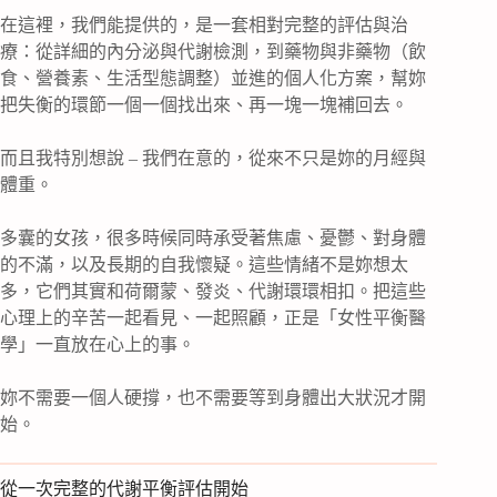
在這裡，我們能提供的，是一套相對完整的評估與治
療：從詳細的內分泌與代謝檢測，到藥物與非藥物（飲
食、營養素、生活型態調整）並進的個人化方案，幫妳
把失衡的環節一個一個找出來、再一塊一塊補回去。
而且我特別想說 – 我們在意的，從來不只是妳的月經與
體重。
多囊的女孩，很多時候同時承受著焦慮、憂鬱、對身體
的不滿，以及長期的自我懷疑。這些情緒不是妳想太
多，它們其實和荷爾蒙、發炎、代謝環環相扣。把這些
心理上的辛苦一起看見、一起照顧，正是「女性平衡醫
學」一直放在心上的事。
妳不需要一個人硬撐，也不需要等到身體出大狀況才開
始。
從一次完整的代謝平衡評估開始