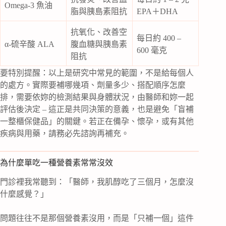
Omega-3 魚油
脂與胰島素阻抗
EPA＋DHA
抗氧化、改善空
每日約 400 –
α-硫辛酸 ALA
腹血糖與胰島素
600 毫克
阻抗
要特別提醒：以上是研究中常見的範圍，不是給每個人
的處方。實際要補哪幾項、劑量多少、搭配順序怎麼
排，需要依妳的檢測結果與身體狀況，由醫師和妳一起
評估後決定 – 這正是共同決策的意義，也是避免「盲補
一整櫃保健品」的關鍵。若正在備孕、懷孕，或有其他
疾病與用藥，請務必先諮詢再補充。
為什麼單吃一種營養素常常沒效
門診裡我常聽到：「醫師，我肌醇吃了三個月，怎麼沒
什麼感覺？」
問題往往不是那個營養素沒用，而是「只補一個」這件