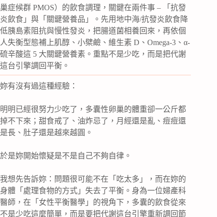
巢症候群 PMOS）的飲食調理，關鍵在兩件事 – 「抗發
炎飲食」與「關鍵營養品」。先用地中海/抗發炎飲食降
低胰島素阻抗與慢性發炎，把腸道菌相養回來，再依個
人失衡型態補上肌醇、小檗鹼、維生素 D、Omega-3、α-
硫辛酸這 5 大關鍵營養素。重點不是少吃，而是把代謝
這台引擎調回平衡。
妳有沒有過這種經驗：
明明已經很努力少吃了，多囊性卵巢的體重卻一公斤都
掉不下來；甜食戒了、油炸忌了，月經還是亂、痘痘還
是長、肚子還是越來越圓。
於是妳開始懷疑是不是自己不夠自律。
我想先告訴妳：問題很可能不在「吃太多」，而在妳的
身體「處理食物的方式」失去了平衡。身為一位婦產科
醫師，在「女性平衡醫學」的視角下，多囊的飲食從來
不是少吃這麼簡單，而是要把代謝這台引擎重新調回節