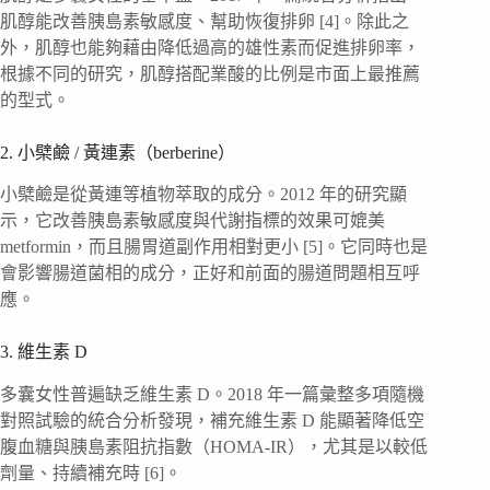
肌醇能改善胰島素敏感度、幫助恢復排卵 [4]。除此之
外，肌醇也能夠藉由降低過高的雄性素而促進排卵率，
根據不同的研究，肌醇搭配業酸的比例是市面上最推薦
的型式。
2. 小檗鹼 / 黃連素（berberine）
小檗鹼是從黃連等植物萃取的成分。2012 年的研究顯
示，它改善胰島素敏感度與代謝指標的效果可媲美
metformin，而且腸胃道副作用相對更小 [5]。它同時也是
會影響腸道菌相的成分，正好和前面的腸道問題相互呼
應。
3. 維生素 D
多囊女性普遍缺乏維生素 D。2018 年一篇彙整多項隨機
對照試驗的統合分析發現，補充維生素 D 能顯著降低空
腹血糖與胰島素阻抗指數（HOMA-IR），尤其是以較低
劑量、持續補充時 [6]。