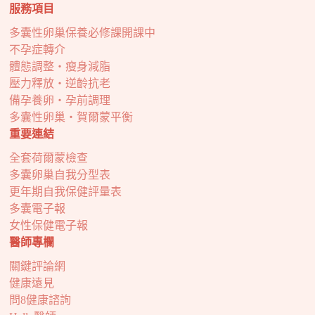
服務項目
多囊性卵巢保養必修課開課中
不孕症轉介
體態調整・瘦身減脂
壓力釋放・逆齡抗老
備孕養卵・孕前調理
多囊性卵巢・賀爾蒙平衡
重要連結
全套荷爾蒙檢查
多囊卵巢自我分型表
更年期自我保健評量表
多囊電子報
女性保健電子報
醫師專欄
關鍵評論網
健康遠見
問8健康諮詢