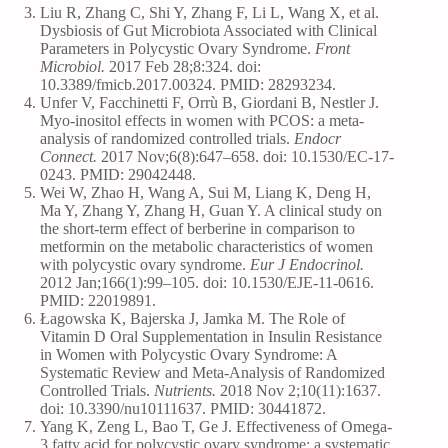
Liu R, Zhang C, Shi Y, Zhang F, Li L, Wang X, et al.
Dysbiosis of Gut Microbiota Associated with Clinical
Parameters in Polycystic Ovary Syndrome.
Front
Microbiol.
2017 Feb 28;8:324. doi:
10.3389/fmicb.2017.00324. PMID: 28293234.
Unfer V, Facchinetti F, Orrù B, Giordani B, Nestler J.
Myo-inositol effects in women with PCOS: a meta-
analysis of randomized controlled trials.
Endocr
Connect.
2017 Nov;6(8):647–658. doi: 10.1530/EC-17-
0243. PMID: 29042448.
Wei W, Zhao H, Wang A, Sui M, Liang K, Deng H,
Ma Y, Zhang Y, Zhang H, Guan Y. A clinical study on
the short-term effect of berberine in comparison to
metformin on the metabolic characteristics of women
with polycystic ovary syndrome.
Eur J Endocrinol.
2012 Jan;166(1):99–105. doi: 10.1530/EJE-11-0616.
PMID: 22019891.
Łagowska K, Bajerska J, Jamka M. The Role of
Vitamin D Oral Supplementation in Insulin Resistance
in Women with Polycystic Ovary Syndrome: A
Systematic Review and Meta-Analysis of Randomized
Controlled Trials.
Nutrients.
2018 Nov 2;10(11):1637.
doi: 10.3390/nu10111637. PMID: 30441872.
Yang K, Zeng L, Bao T, Ge J. Effectiveness of Omega-
3 fatty acid for polycystic ovary syndrome: a systematic