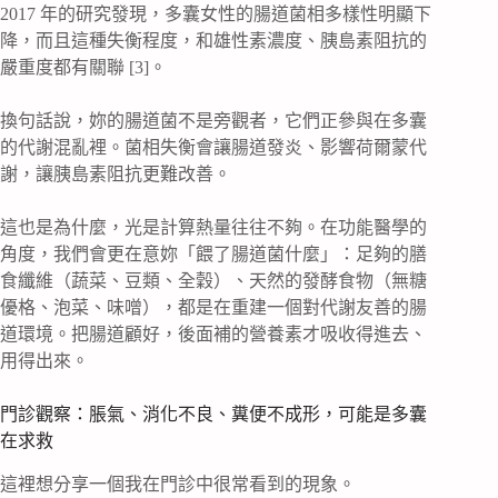
2017 年的研究發現，多囊女性的腸道菌相多樣性明顯下
降，而且這種失衡程度，和雄性素濃度、胰島素阻抗的
嚴重度都有關聯 [3]。
換句話說，妳的腸道菌不是旁觀者，它們正參與在多囊
的代謝混亂裡。菌相失衡會讓腸道發炎、影響荷爾蒙代
謝，讓胰島素阻抗更難改善。
這也是為什麼，光是計算熱量往往不夠。在功能醫學的
角度，我們會更在意妳「餵了腸道菌什麼」：足夠的膳
食纖維（蔬菜、豆類、全穀）、天然的發酵食物（無糖
優格、泡菜、味噌），都是在重建一個對代謝友善的腸
道環境。把腸道顧好，後面補的營養素才吸收得進去、
用得出來。
門診觀察：脹氣、消化不良、糞便不成形，可能是多囊
在求救
這裡想分享一個我在門診中很常看到的現象。