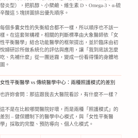
發炎型），把肌醇、小檗鹼、維生素 D、Omega-3、α-硫
辛酸這 5 塊拼圖排出優先順序。
每個多囊女性的失衡組合都不一樣，所以順序也不該一
樣。在這套架構裡，相關的判斷標準由大象醫師依「女
性平衡醫學」結合功能醫學的框架提出，並於臨床由初
悅婦研診所做系統化的評估與應用，讓「我到底該怎麼
吃、先補什麼」從一團迷霧，變成一份看得懂的身體地
圖。
女性平衡醫學 vs 傳統醫學中心：兩種照護模式的差別
也許妳會問：那這跟我去大醫院看診，有什麼不一樣？
這不是在比較哪間醫院好壞，而是兩種「照護模式」的
差別 – 健保體制下的醫學中心模式，與「女性平衡醫
學」採取的完整、預防導向、個人化模式。