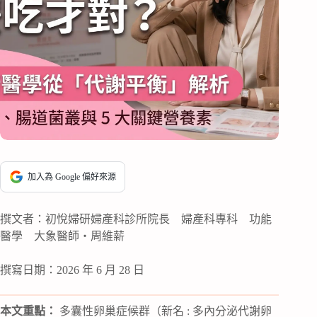
加入為 Google 偏好來源
撰文者：初悅婦研婦產科診所院長 婦產科專科 功能
醫學 大象醫師・周維薪
撰寫日期：2026 年 6 月 28 日
本文重點：
多囊性卵巢症候群（新名 : 多內分泌代謝卵