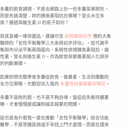
多囊的飲食調理，不是去網路上抄一份多囊菜單照吃，
而是先搞清楚 – 妳的胰島素阻抗在哪裡？發炎水位多
高？腸道與維生素 D 的底子如何？
與其盲補一堆保健品，建議可至
初悅婦研診所
預約大象
醫師的「女性平衡醫學三大系統初步評估」，從代謝平
衡與內分泌平衡兩個面向，系統性檢視胰島素阻抗、雄
性素、發炎與維生素 D，作為飲食與營養素個人化排序
的判斷基礎。
如果妳想完整學會多囊從飲食、營養素、生活到運動的
全方位策略，也歡迎加入我的
多囊性卵巢實戰攻略班
。
多囊不是妳的錯，也不是不夠自律。當這些失衡持續累
積，才會慢慢變成讓妳越走越累的問題。
這也是為什麼我一直在推動「女性平衡醫學」結合功能
醫學 – 不是等糖尿病或不孕找上門才處理，而是在還來