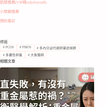
肌醇推薦(VIP碼onlyforyou8)
小檗鹼推薦
預約看診
標籤
#
PCOS
#
PMOS
#
多內分泌代謝卵巢症候群
#
多囊性卵巢
#
大象醫師
相關文章