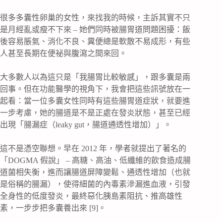
很多多囊性卵巢的女性，來找我的時候，主訴其實不只
是月經亂或瘦不下來 – 她們同時被腸胃道問題困擾：飯
後容易脹氣、消化不良、糞便總是軟散不易成形，有些
人甚至長期在便祕與腹瀉之間來回。
大多數人以為這只是「我腸胃比較敏感」，跟多囊是兩
回事。但在功能醫學的視角下，我會把這些訊號放在一
起看：當一位多囊女性同時有這些腸胃道症狀，就要進
一步考慮，她的腸道是不是正處在發炎狀態，甚至已經
出現「腸漏症（leaky gut，腸道通透性增加）」。
這不是憑空聯想。早在 2012 年，學者就提出了著名的
「DOGMA 假說」 – 高糖、高油、低纖維的飲食造成腸
道菌相失衡，進而讓腸道屏障變鬆、通透性增加（也就
是俗稱的腸漏），使得細菌的內毒素滲漏進血液，引發
全身性的低度發炎，最終惡化胰島素阻抗、推高雄性
素，一步步把多囊養出來 [9]。