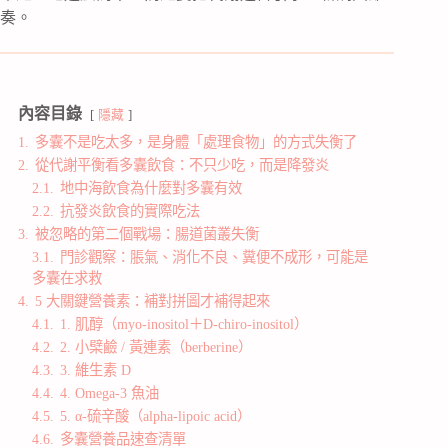
奏。
內容目錄
隱藏
1.
多囊不是吃太多，是身體「處理食物」的方式失衡了
2.
從代謝平衡看多囊飲食：不只少吃，而是降發炎
2.1.
地中海飲食為什麼對多囊有效
2.2.
抗發炎飲食的實際吃法
3.
被忽略的第二個戰場：腸道菌叢失衡
3.1.
門診觀察：脹氣、消化不良、糞便不成形，可能是
多囊在求救
4.
5 大關鍵營養素：補對拼圖才補得起來
4.1.
1. 肌醇（myo-inositol＋D-chiro-inositol）
4.2.
2. 小檗鹼 / 黃連素（berberine）
4.3.
3. 維生素 D
4.4.
4. Omega-3 魚油
4.5.
5. α-硫辛酸（alpha-lipoic acid）
4.6.
多囊營養品速查清單