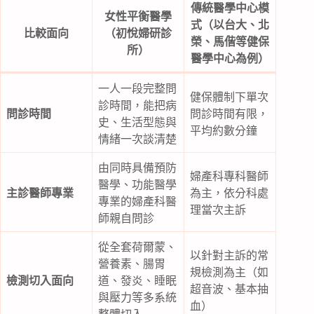
傳統醫學中心模
女性平衡醫學
式（以台大、北
比較面向
（初悅婦研診
榮、馬偕等健保
所）
醫學中心為例）
一人一段完整問
健保體制下單次
診時間，能把病
問診時間
問診時間有限，
史、生活型態與
平均約數分鐘
情緒一次談清楚
由同時具備預防
婦產科專科醫師
醫學、功能醫學
主診醫師專業
為主，依分科處
專業的婦產科醫
理當次主訴
師親自問診
從全套荷爾蒙、
以針對主訴的常
營養素、腸胃
規檢測為主（如
檢測切入面向
道、發炎、睡眠
超音波、基本抽
與壓力等多系統
血）