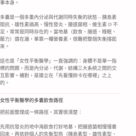
事本身。
多囊是一個多重內分泌與代謝同時失衡的狀態 – 胰島素
阻抗、雄性素過高、慢性發炎、腸道菌相、維生素 D 不
足，常常是同時存在的。當地基（飲食、腸道、睡眠、
壓力）還在漏，單靠一種營養素，很難把整個失衡撐起
來。
這也是「女性平衡醫學」一直強調的：身體不是單一指
標的問題，而是內分泌、代謝、結構三大系統之間的交
互影響。補對，是建立在「先看懂妳卡在哪裡」之上
的。
女性平衡醫學的多囊飲食路徑
把前面整理成一條路徑，其實很清楚：
先用抗發炎的地中海飲食打好地基，把腸道菌相慢慢養
回來，再依妳個人的失衡型態（胰島素型、雄性素型、