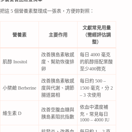
把這 5 個營養素整理成一張表，方便妳對照：
文獻常見用量
營養素
主要作用
（需經評估調
整）
改善胰島素敏感
每日 4000 毫克
肌醇 Inositol
度、幫助恢復排
的肌醇搭配業酸
卵
至少400微克
改善胰島素敏感
每日約 500 –
小檗鹼 Berberine
度與代謝、調節
1500 毫克，分 2
腸道菌相
– 3 次使用
依血中濃度補
改善空腹血糖與
維生素 D
充，常見每日
胰島素阻抗指數
1000 – 4000 IU
抗發炎、改善血
每日約 1 – 2 克