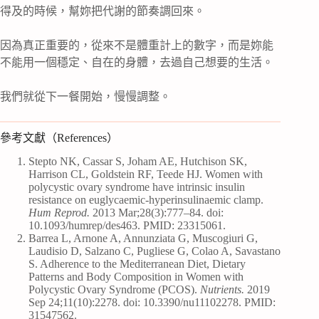
得及的時候，幫妳把代謝的節奏調回來。
因為真正重要的，從來不是體重計上的數字，而是妳能
不能用一個穩定、自在的身體，去過自己想要的生活。
我們就從下一餐開始，慢慢調整。
參考文獻（References）
Stepto NK, Cassar S, Joham AE, Hutchison SK,
Harrison CL, Goldstein RF, Teede HJ. Women with
polycystic ovary syndrome have intrinsic insulin
resistance on euglycaemic-hyperinsulinaemic clamp.
Hum Reprod.
2013 Mar;28(3):777–84. doi:
10.1093/humrep/des463. PMID: 23315061.
Barrea L, Arnone A, Annunziata G, Muscogiuri G,
Laudisio D, Salzano C, Pugliese G, Colao A, Savastano
S. Adherence to the Mediterranean Diet, Dietary
Patterns and Body Composition in Women with
Polycystic Ovary Syndrome (PCOS).
Nutrients.
2019
Sep 24;11(10):2278. doi: 10.3390/nu11102278. PMID:
31547562.