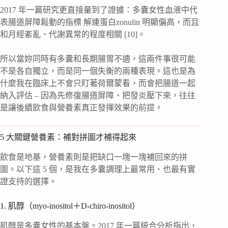
2017 年一篇研究更直接量到了證據：多囊女性血液中代
表腸道屏障鬆動的指標 解連蛋白zonulin 明顯偏高，而且
和月經紊亂、代謝異常的程度相關 [10]。
所以當妳同時有多囊和長期腸胃不適，這兩件事很可能
不是各自獨立，而是同一個失衡的兩種表現。這也是為
什麼我在臨床上不會只盯著荷爾蒙看，而會把腸道一起
納入評估 – 因為先修復腸道屏障、把發炎壓下來，往往
是讓後續飲食與營養素真正發揮效果的前提。
5 大關鍵營養素：補對拼圖才補得起來
飲食是地基，營養素則是把缺口一塊一塊補回來的拼
圖。以下這 5 個，是我在多囊調理上最常用、也最有實
證支持的選擇。
1. 肌醇（myo-inositol＋D-chiro-inositol）
肌醇是多囊女性的基本盤。2017 年一篇統合分析指出，