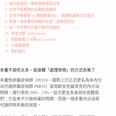
5.
為什麼單吃一種營養素常常沒效
6.
女性平衡醫學的多囊飲食路徑
7.
女性平衡醫學 vs 傳統醫學中心：兩種照護模式的差別
8.
給每一個多囊性卵巢的女孩，我想說的話
9.
從一次完整的代謝平衡評估開始
10.
參考文獻（References）
11.
肌醇推薦(VIP碼onlyforyou8)
12.
小檗鹼推薦
13.
預約看診
多囊不是吃太多，是身體「處理食物」的方式失衡了
多囊性卵巢症候群（PCOS，國際上已正式更名為多內分
泌代謝卵巢症候群 PMOS）是育齡女性最常見的內分泌
問題，盛行率約 10% – 13%。這次更名本身就在提醒我
們：它從來不只是卵巢的問題，而是一個多重內分泌與
代謝同時失衡的狀態。