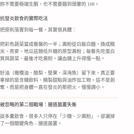
妳不需要極端生酮，也不需要餓到頭暈的 168。
抗發炎飲食的實際吃法
把原則落實到每一餐，其實很具體：
把彩色蔬菜當成餐盤的一半；澱粉從白飯白麵，換成糙
米、燕麥、地瓜這類低升糖的原型澱粉；每餐先吃蛋白
質與蔬菜、最後才吃澱粉，讓血糖上升得慢一點。
好油（橄欖油、酪梨、堅果、深海魚）留下來，真正要
拿掉的是含糖飲料、精製甜點與油炸加工物。這不是剝
奪，而是把身體一直在發炎的那把火，慢慢調小。
被忽略的第二個戰場：腸道菌叢失衡
談多囊飲食，很多人只停在「少糖、少澱粉」，卻漏掉
了一個關鍵角色 – 腸道菌叢。