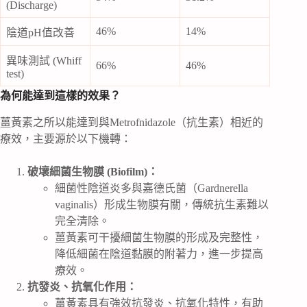
(Discharge)
46%
14%
陰道pH值改善
異味測試 (Whiff
66%
46%
test)
為何能達到這樣的效果？
薑黃素之所以能達到與Metrofnidazole（抗生素）相近的
療效，主要源於以下機轉：
破壞細菌生物膜 (Biofilm)：
細菌性陰道炎多與嘉德氏菌（Gardnerella
vaginalis）形成生物膜有關，傳統抗生素難以
完全清除。
薑黃素可干擾細菌生物膜的形成及完整性，
降低細菌在陰道黏膜的附著力，進一步提高
療效。
抗發炎、抗氧化作用：
薑黃素具有強效抗發炎、抗氧化特性，有助