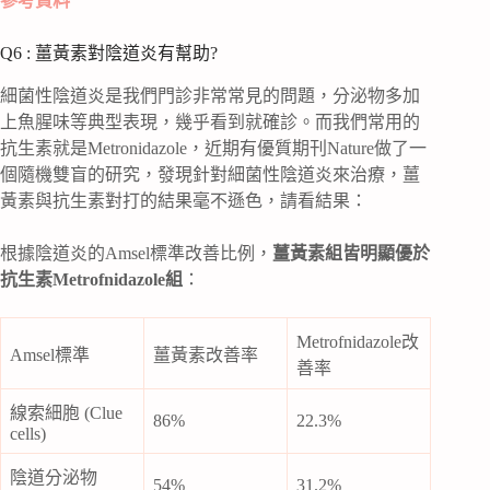
參考資料
Q6 : 薑黃素對陰道炎有幫助?
細菌性陰道炎是我們門診非常常見的問題，分泌物多加
上魚腥味等典型表現，幾乎看到就確診。而我們常用的
抗生素就是Metronidazole，近期有優質期刊Nature做了一
個隨機雙盲的研究，發現針對細菌性陰道炎來治療，薑
黃素與抗生素對打的結果毫不遜色，請看結果：
根據陰道炎的Amsel標準改善比例，
薑黃素組皆明顯優於
抗生素Metrofnidazole組
：
Metrofnidazole改
Amsel標準
薑黃素改善率
善率
線索細胞 (Clue
86%
22.3%
cells)
陰道分泌物
54%
31.2%