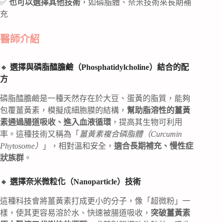
✅
也可以選擇其他技術
，如磷脂體、奈米技術來長期補
充
醫師介紹
🔸
選擇與磷脂醯膽鹼（Phosphatidylcholine）結合的配
方
磷脂醯膽鹼是一種天然存在於大豆、蛋黃的脂質，能夠
包覆薑黃素，模擬成細胞膜的結構，
幫助脂溶性的薑黃
素通過腸道吸收、進入血液循環
，提高其生物可利用
率。這種技術又稱為「
薑黃素複合磷脂體（Curcumin
Phytosome）
」，相對溫和安全，
適合長期補充、慢性症
狀族群
。
🔸
選擇奈米微粒化（Nanoparticle）技術
這種科技會將薑黃素打成更小的分子，像「超微粉」一
樣，使其更容易溶於水、快速被腸道吸收，
突破薑黃素