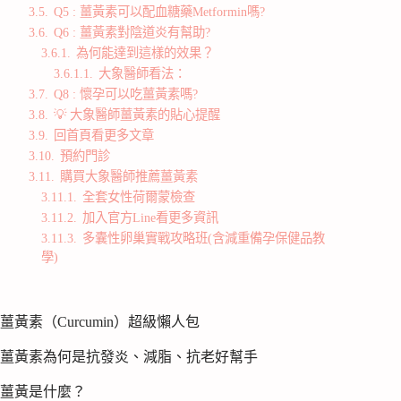
3.5.
Q5 : 薑黃素可以配血糖藥Metformin嗎?
3.6.
Q6 : 薑黃素對陰道炎有幫助?
3.6.1.
為何能達到這樣的效果？
3.6.1.1.
大象醫師看法：
3.7.
Q8 : 懷孕可以吃薑黃素嗎?
3.8.
💡 大象醫師薑黃素的貼心提醒
3.9.
回首頁看更多文章
3.10.
預約門診
3.11.
購買大象醫師推薦薑黃素
3.11.1.
全套女性荷爾蒙檢查
3.11.2.
加入官方Line看更多資訊
3.11.3.
多囊性卵巢實戰攻略班(含減重備孕保健品教
學)
薑黃素（Curcumin）超級懶人包
薑黃素為何是抗發炎、減脂、抗老好幫手
薑黃是什麼？