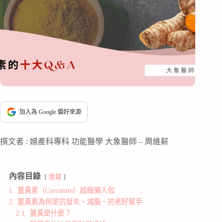
加入為 Google 偏好來源
撰文者 : 婦產科專科 功能醫學 大象醫師 – 周維薪
內容目錄
隱藏
1.
薑黃素（Curcumin）超級懶人包
2.
薑黃素為何是抗發炎、減脂、抗老好幫手
2.1.
薑黃是什麼？