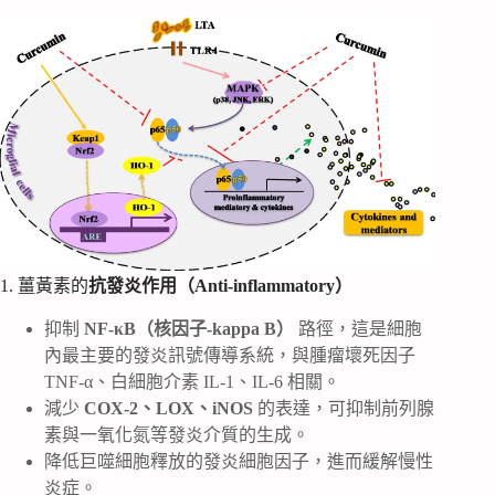
1. 薑黃素的
抗發炎作用（Anti-inflammatory）
抑制
NF-κB（核因子-kappa B）
路徑，這是細胞
內最主要的發炎訊號傳導系統，與腫瘤壞死因子
TNF-α、白細胞介素 IL-1、IL-6 相關。
減少
COX-2、LOX、iNOS
的表達，可抑制前列腺
素與一氧化氮等發炎介質的生成。
降低巨噬細胞釋放的發炎細胞因子，進而緩解慢性
炎症。