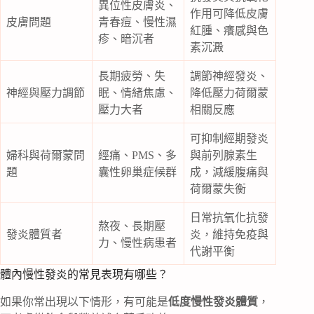
異位性皮膚炎、
作用可降低皮膚
皮膚問題
青春痘、慢性濕
紅腫、癢感與色
疹、暗沉者
素沉澱
長期疲勞、失
調節神經發炎、
神經與壓力調節
眠、情緒焦慮、
降低壓力荷爾蒙
壓力大者
相關反應
可抑制經期發炎
婦科與荷爾蒙問
經痛、PMS、多
與前列腺素生
題
囊性卵巢症候群
成，減緩腹痛與
荷爾蒙失衡
日常抗氧化抗發
熬夜、長期壓
發炎體質者
炎，維持免疫與
力、慢性病患者
代謝平衡
體內慢性發炎的常見表現有哪些？
如果你常出現以下情形，有可能是
低度慢性發炎體質
，