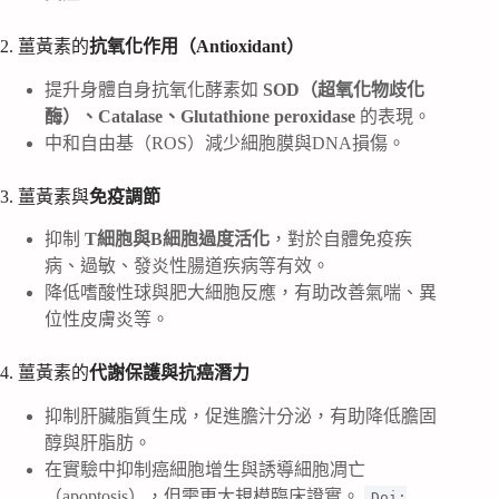
2. 薑黃素的
抗氧化作用（Antioxidant）
提升身體自身抗氧化酵素如
SOD（超氧化物歧化
酶）、Catalase、Glutathione peroxidase
的表現。
中和自由基（ROS）減少細胞膜與DNA損傷。
3. 薑黃素與
免疫調節
抑制
T細胞與B細胞過度活化
，對於自體免疫疾
病、過敏、發炎性腸道疾病等有效。
降低嗜酸性球與肥大細胞反應，有助改善氣喘、異
位性皮膚炎等。
4. 薑黃素的
代謝保護與抗癌潛力
抑制肝臟脂質生成，促進膽汁分泌，有助降低膽固
醇與肝脂肪。
在實驗中抑制癌細胞增生與誘導細胞凋亡
（apoptosis），但需更大規模臨床證實。
Doi: