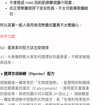
不會造成 Oddi 括約肌痙攣或膽汁阻塞
；
在正常劑量使用下安全性高，不太可能導致膽結
石
。
所以其實一般人使用食用劑量的薑黃不太需擔心
。
參考文獻
Q2 : 薑黃素的配方該怎麼選擇
A2 : 大象醫師教大家如何選擇好的薑黃素，不輕易被廠
商話術。
🔸
選擇含胡椒鹼（Piperine）配方
胡椒鹼是一種常見的「生物增強劑」，能暫時抑制腸道
排出營養素的蛋白（P-glycoprotein），進而提升薑黃素
的吸收率，有研究顯示可以提高 20 倍以上。 胡椒鹼是
一種從黑胡椒中提取的天然成分，有「生物利用率提升