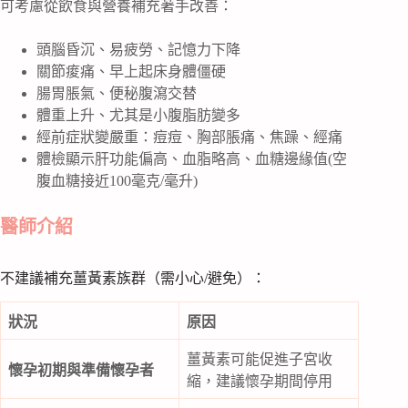
可考慮從飲食與營養補充著手改善：
頭腦昏沉、易疲勞、記憶力下降
關節痠痛、早上起床身體僵硬
腸胃脹氣、便秘腹瀉交替
體重上升、尤其是小腹脂肪變多
經前症狀變嚴重：痘痘、胸部脹痛、焦躁、經痛
體檢顯示肝功能偏高、血脂略高、血糖邊緣值(空
腹血糖接近100毫克/毫升)
醫師介紹
不建議補充薑黃素族群（需小心/避免）：
狀況
原因
薑黃素可能促進子宮收
懷孕初期與準備懷孕者
縮，建議懷孕期間停用