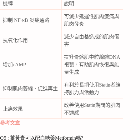
機轉
說明
可減少延遲性肌肉痠痛與
抑制 NF-κB 炎症通路
肌肉發炎
減少自由基造成的肌肉傷
抗氧化作用
害
提升骨骼肌中粒線體DNA
增加cAMP
複製，有助肌肉恢復與能
量生成
有利於長期使用Statin者維
抑制肌肉萎縮、促進再生
持肌力與活動力
改善使用Statin期間的肌肉
止痛效果
不適感
參考文章
Q5 : 薑黃素可以配血糖藥Metformin嗎?