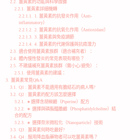
2.2.
薑黃素的功能與科學證據
2.2.1.
薑黃素詳細機轉
2.2.1.1.
1. 薑黃素的抗發炎作用（Anti-
inflammatory）
2.2.1.2.
2. 薑黃素的抗氧化作用（Antioxidant）
2.2.1.3.
3. 薑黃素與免疫調節
2.2.1.4.
4. 薑黃素的代謝保護與抗癌潛力
2.3.
適合使用薑黃素族群（適合補充者）：
2.4.
體內慢性發炎的常見表現有哪些？
2.5.
不建議補充薑黃素族群（需小心/避免）：
2.5.1.
使用薑黃素的建議：
3.
薑黃素常見Q&A
3.1.
Q1 : 薑黃素不能適用有膽結石的病人嗎?
3.2.
Q2 : 薑黃素的配方該怎麼選擇
3.2.1.
🔸選擇含胡椒鹼（Piperine）配方
3.2.2.
🔸 選擇與磷脂醯膽鹼（Phosphatidylcholine）結
合的配方
3.2.3.
🔸 選擇奈米微粒化（Nanoparticle）技術
3.3.
Q3 : 薑黃素何時吃最好?
3.4.
Q4 : 服用降血脂藥物者可以吃薑黃素嗎？