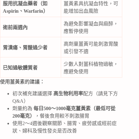
服用抗凝血藥者（如
薑黃素具抗凝血特性，可
Aspirin、Warfarin）
能增加出血風險
為避免影響凝血與麻醉，
術前兩週內
應暫停使用
高劑量薑黃可能刺激胃酸
胃潰瘍、胃酸過少者
或引發不適
少數人對薑科植物過敏，
已知過敏體質者
應避免使用
使用薑黃素的建議：
初次補充建議選擇
高生物利用率
配方（請見下方
Q&A）
劑量約為
每日500～1000毫克薑黃素（最低可從
200毫克）
，餐後食用較不刺激腸胃
使用2～4週後觀察關節、腸胃、疲勞感或經前症
狀、婦科及慢性發炎是否改善