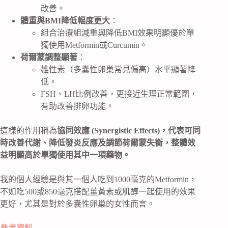
改善。
體重與BMI降低幅度更大
：
組合治療組減重與降低BMI效果明顯優於單
獨使用Metformin或Curcumin。
荷爾蒙調整顯著
：
雄性素（多囊性卵巢常見偏高）水平顯著降
低。
FSH、LH比例改善，更接近生理正常範圍，
有助改善排卵功能。
這樣的作用稱為
協同效應 (Synergistic Effects)，代表可同
時改善代謝、降低發炎反應及調節荷爾蒙失衡，整體效
益明顯高於單獨使用其中一項藥物。
我的個人經驗是與其一個人吃到1000毫克的Metformin，
不如吃500或850毫克搭配薑黃素或肌醇一起使用的效果
更好，尤其是對於多囊性卵巢的女性而言。