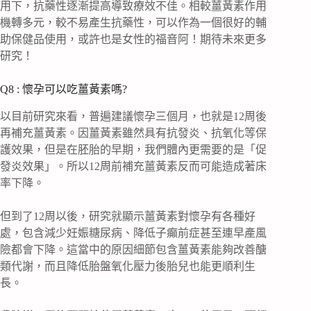
用下，抗藥性逐漸提高導致療效不佳。相較薑黃素作用
機轉多元，較不易產生抗藥性，可以作為一個很好的輔
助保健品使用，或許也是女性的福音阿！期待未來更多
研究！
Q8 : 懷孕可以吃薑黃素嗎?
以目前研究來看，普遍建議懷孕三個月，也就是12周後
再補充薑黃素。因薑黃素雖然具有抗發炎、抗氧化等保
護效果，但是在胚胎的早期，我們體內更需要的是「促
發炎效果」。所以12周前補充薑黃素反而可能造成著床
率下降。
但到了12周以後，研究就顯示薑黃素對懷孕有各種好
處，包含減少妊娠糖尿病、降低子癲前症甚至連早產風
險都會下降。這當中的原因細節包含薑黃素能夠改善醣
類代謝，而且降低胎盤氧化壓力後胎兒也能更順利生
長。