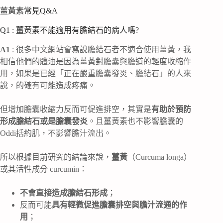
薑黃素常見Q&A
Q1 : 薑黃素不能適用有膽結石的病人嗎?
A1
: 很多中文網站會寫說膽結石者不適合使用薑黃，我
相信他們的體油是因為薑黃對膽囊與膽道的輕度收縮作
用，如果是已經「正在嚴重膽囊發炎、膽結石」的人來
說，的確有可能造成疼痛。
但增加膽囊收縮力反而可促進排空，其實是
有助於預防
形成膽結石或是膽囊發炎
。且薑黃素也不影響膽囊的
Oddi括約肌，不影響膽汁流出。
所以根據目前研究的結論來說，
薑黃
（Curcuma longa）
或其活性成分 curcumin：
不會直接造成膽結石形成
；
反而可能
具有輕微促進膽囊排空與膽汁流通的作
用
；