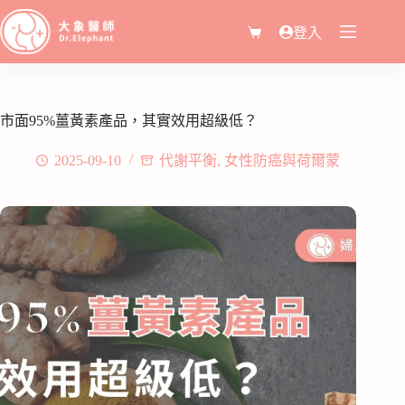
登入
市面95%薑黃素產品，其實效用超級低？
2025-09-10
代謝平衡
,
女性防癌與荷爾蒙