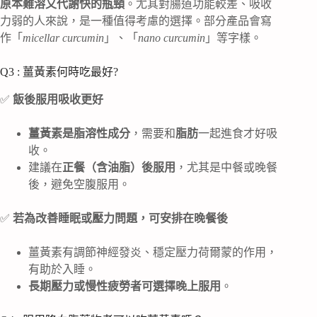
原本難溶又代謝快的瓶頸
。尤其對腸道功能較差、吸收
力弱的人來說，是一種值得考慮的選擇。部分產品會寫
作「
micellar curcumin
」、「
nano curcumin
」等字樣。
Q3 : 薑黃素何時吃最好?
✅
飯後服用吸收更好
薑黃素是脂溶性成分
，需要和
脂肪
一起進食才好吸
收。
建議在
正餐（含油脂）後服用
，尤其是中餐或晚餐
後，避免空腹服用。
✅
若為改善睡眠或壓力問題，可安排在晚餐後
薑黃素有調節神經發炎、穩定壓力荷爾蒙的作用，
有助於入睡。
長期壓力或慢性疲勞者可選擇晚上服用
。