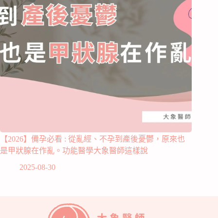
【2026】備孕必看 : 從亂經、不孕到產後憂鬱，原來也
是甲狀腺在作亂。功能醫學大象醫師這樣說
2025-08-30