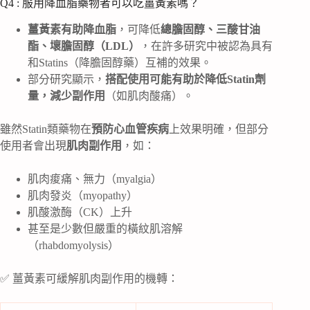
Q4 : 服用降血脂藥物者可以吃薑黃素嗎？
薑黃素有助降血脂
，可降低
總膽固醇、三酸甘油
酯、壞膽固醇（LDL）
，在許多研究中被認為具有
和Statins（降膽固醇藥）互補的效果。
部分研究顯示，
搭配使用可能有助於降低Statin劑
量，減少副作用
（如肌肉酸痛）。
雖然Statin類藥物在
預防心血管疾病
上效果明確，但部分
使用者會出現
肌肉副作用
，如：
肌肉痠痛、無力（myalgia）
肌肉發炎（myopathy）
肌酸激酶（CK）上升
甚至是少數但嚴重的橫紋肌溶解
（rhabdomyolysis）
✅ 薑黃素可緩解肌肉副作用的機轉：