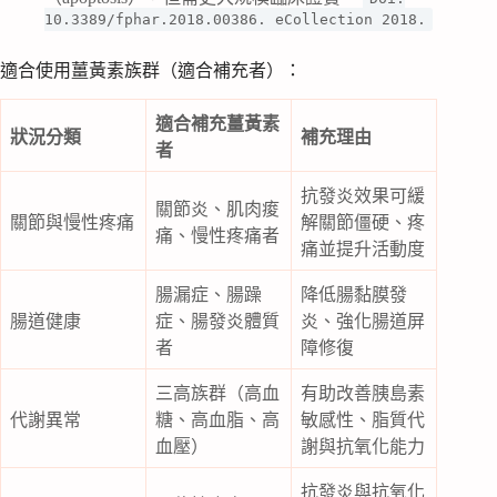
10.3389/fphar.2018.00386. eCollection 2018.
適合使用薑黃素族群（適合補充者）：
適合補充薑黃素
狀況分類
補充理由
者
抗發炎效果可緩
關節炎、肌肉痠
關節與慢性疼痛
解關節僵硬、疼
痛、慢性疼痛者
痛並提升活動度
腸漏症、腸躁
降低腸黏膜發
腸道健康
症、腸發炎體質
炎、強化腸道屏
者
障修復
三高族群（高血
有助改善胰島素
代謝異常
糖、高血脂、高
敏感性、脂質代
血壓）
謝與抗氧化能力
抗發炎與抗氧化