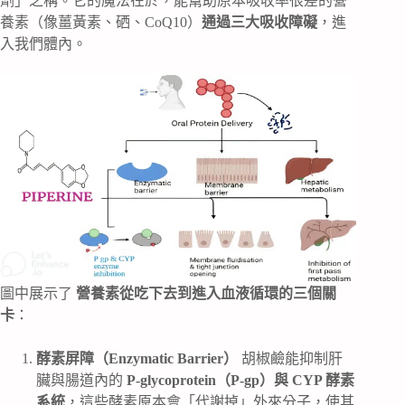
劑」之稱。它的魔法在於，能幫助原本吸收率很差的營
養素（像薑黃素、硒、CoQ10）
通過三大吸收障礙
，進
入我們體內。
圖中展示了
營養素從吃下去到進入血液循環的三個關
卡
：
酵素屏障（Enzymatic Barrier）
胡椒鹼能抑制肝
臟與腸道內的
P-glycoprotein（P-gp）與 CYP 酵素
系統
，這些酵素原本會「代謝掉」外來分子，使其