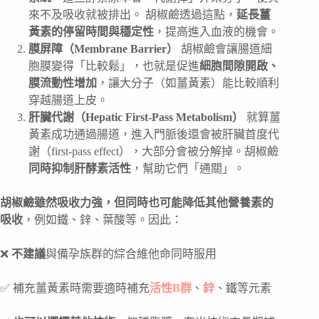
來不及吸收就被排出。 胡椒鹼透過這點，
延長薑
黃素的停留時間與穩定性
，提高進入血液的機會。
膜屏障（Membrane Barrier）
胡椒鹼會讓腸道細
胞膜變得「比較鬆」，也就是促進
細胞間隙開啟、
膜流動性增加
，讓大分子（如薑黃素）能比較順利
穿越腸道上皮。
肝臟代謝（Hepatic First-Pass Metabolism）
就算薑
黃素成功通過腸道，進入門脈後還會被肝臟首度代
謝（first-pass effect），大部分會被分解掉。胡椒鹼
同時抑制肝酵素活性
，幫助它們「通關」。
胡椒鹼雖然吸收力強，但同時也可能降低其他營養素的
吸收
，例如鐵、鋅、葉酸等。因此：
❌
不建議
與備孕族群的綜合維他命同時服用
✅ 補充薑黃素時需要適時補充
活性B群
、
鋅
、鐵等元素