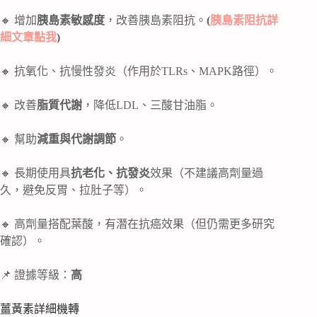
🔸 增加
胰島素敏感度
，改善胰島素阻抗。
(
胰島素阻抗詳
細文章點我
)
🔸 抗氧化、抗慢性發炎（作用於TLRs、MAPK路徑）。
🔸 改善
脂質代謝
，降低LDL、三酸甘油脂。
🔸 幫助
減重與代謝調節
。
🔸 長期使用具
抗老化、抗發炎
效果（不建議高劑量過
久，避免反胃、拉肚子等）。
🔸 高劑量搭配葉酸，有潛在抗癌效果（但仍需更多研究
確認）。
📌 證據等級：
高
薑黃素詳細機轉