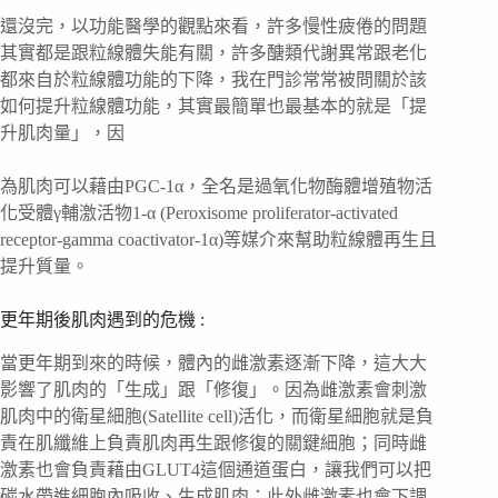
還沒完，以功能醫學的觀點來看，許多慢性疲倦的問題
其實都是跟粒線體失能有關，許多醣類代謝異常跟老化
都來自於粒線體功能的下降，我在門診常常被問關於該
如何提升粒線體功能，其實最簡單也最基本的就是「提
升肌肉量」，因
為肌肉可以藉由PGC-1α，全名是過氧化物酶體增殖物活
化受體γ輔激活物1-α (Peroxisome proliferator-activated
receptor-gamma coactivator-1α)等媒介來幫助粒線體再生且
提升質量。
更年期後肌肉遇到的危機 :
當更年期到來的時候，體內的雌激素逐漸下降，這大大
影響了肌肉的「生成」跟「修復」。因為雌激素會刺激
肌肉中的衛星細胞(Satellite cell)活化，而衛星細胞就是負
責在肌纖維上負責肌肉再生跟修復的關鍵細胞；同時雌
激素也會負責藉由GLUT4這個通道蛋白，讓我們可以把
碳水帶進細胞內吸收、生成肌肉；此外雌激素也會下調