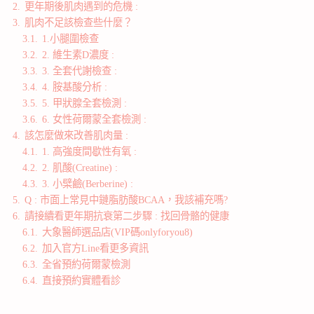
2.
更年期後肌肉遇到的危機 :
3.
肌肉不足該檢查些什麼？
3.1.
1.小腿圍檢查
3.2.
2. 維生素D濃度 :
3.3.
3. 全套代謝檢查 :
3.4.
4. 胺基酸分析 :
3.5.
5. 甲狀腺全套檢測 :
3.6.
6. 女性荷爾蒙全套檢測 :
4.
該怎麼做來改善肌肉量 :
4.1.
1. 高強度間歇性有氧 :
4.2.
2. 肌酸(Creatine) :
4.3.
3. 小檗鹼(Berberine) :
5.
Q : 市面上常見中鏈脂肪酸BCAA，我該補充嗎?
6.
請接續看更年期抗衰第二步驟 : 找回骨骼的健康
6.1.
大象醫師選品店(VIP碼onlyforyou8)
6.2.
加入官方Line看更多資訊
6.3.
全省預約荷爾蒙檢測
6.4.
直接預約實體看診