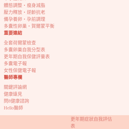
體態調整・瘦身減脂
壓力釋放・逆齡抗老
備孕養卵・孕前調理
多囊性卵巢・賀爾蒙平衡
重要連結
全套荷爾蒙檢查
多囊卵巢自我分型表
更年期自我保健評量表
多囊電子報
女性保健電子報
醫師專欄
關鍵評論網
健康遠見
問8健康諮詢
Hello醫師
更年期症狀自我評估
表