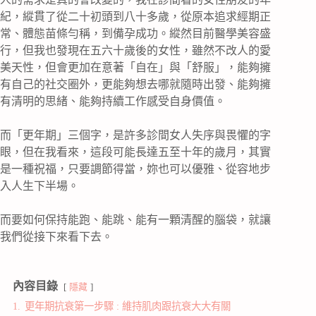
紀，縱貫了從二十初頭到八十多歲，從原本追求經期正
常、體態苗條勻稱，到備孕成功。縱然目前醫學美容盛
行，但我也發現在五六十歲後的女性，雖然不改人的愛
美天性，但會更加在意著「自在」與「舒服」，能夠擁
有自己的社交圈外，更能夠想去哪就隨時出發、能夠擁
有清明的思緒、能夠持續工作感受自身價值。
而「更年期」三個字，是許多診間女人失序與畏懼的字
眼，但在我看來，這段可能長達五至十年的歲月，其實
是一種祝福，只要調節得當，妳也可以優雅、從容地步
入人生下半場。
而要如何保持能跑、能跳、能有一顆清醒的腦袋，就讓
我們從接下來看下去。
內容目錄
隱藏
1.
更年期抗衰第一步驟 : 維持肌肉跟抗衰大大有關