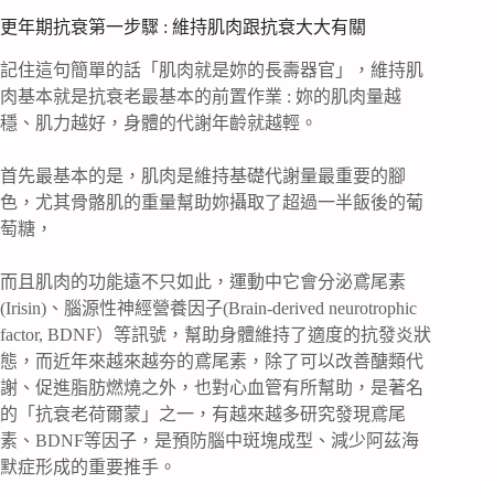
更年期抗衰第一步驟 : 維持肌肉跟抗衰大大有關
記住這句簡單的話「肌肉就是妳的長壽器官」，維持肌
肉基本就是抗衰老最基本的前置作業 : 妳的肌肉量越
穩、肌力越好，身體的代謝年齡就越輕。
首先最基本的是，肌肉是維持基礎代謝量最重要的腳
色，尤其骨骼肌的重量幫助妳攝取了超過一半飯後的葡
萄糖，
而且肌肉的功能遠不只如此，運動中它會分泌鳶尾素
(Irisin)、腦源性神經營養因子(Brain-derived neurotrophic
factor, BDNF）等訊號，幫助身體維持了適度的抗發炎狀
態，而近年來越來越夯的鳶尾素，除了可以改善醣類代
謝、促進脂肪燃燒之外，也對心血管有所幫助，是著名
的「抗衰老荷爾蒙」之一，有越來越多研究發現鳶尾
素、BDNF等因子，是預防腦中斑塊成型、減少阿茲海
默症形成的重要推手。