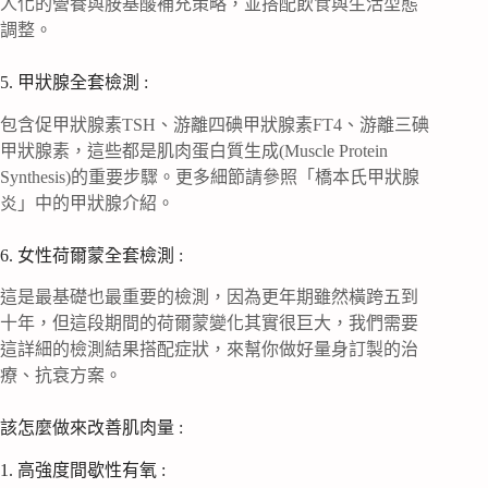
人化的營養與胺基酸補充策略，並搭配飲食與生活型態
調整。
5. 甲狀腺全套檢測 :
包含促甲狀腺素TSH、游離四碘甲狀腺素FT4、游離三碘
甲狀腺素，這些都是肌肉蛋白質生成(Muscle Protein
Synthesis)的重要步驟。更多細節請參照「橋本氏甲狀腺
炎」中的甲狀腺介紹。
6. 女性荷爾蒙全套檢測 :
這是最基礎也最重要的檢測，因為更年期雖然橫跨五到
十年，但這段期間的荷爾蒙變化其實很巨大，我們需要
這詳細的檢測結果搭配症狀，來幫你做好量身訂製的治
療、抗衰方案。
該怎麼做來改善肌肉量 :
1. 高強度間歇性有氧 :