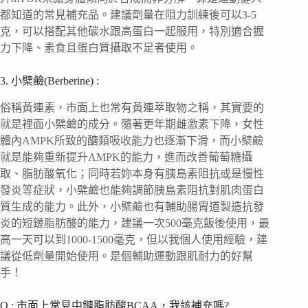
都知道的常見補充品。建議劑量在阻力訓練後可以3-5
克，可以搭配其他碳水跟高蛋白一起服用，特別適合握
力下降、素食且蛋白質攝取不足者使用。
3. 小檗鹼(Berberine) :
俗稱黃連素，市面上也常有黃連萃取物之稱，其實要的
就是裡面小檗鹼的成分。隨著更年期雌激素下降，女性
體內AMPK所致的醣類吸收能力也逐漸下滑，而小檗鹼
就是能夠重新提升AMPK的能力，進而改善葡萄糖攝
取、脂肪酸氧化；同時若妳本身有胰島素阻抗或是慢性
發炎等症狀，小檗鹼也能夠調節胰島素阻抗對肌肉蛋白
質生成的能力。此外，小檗鹼也有輔助腸胃道製造抗發
炎的短鏈脂肪酸的能力，建議一次500毫克飯後使用，最
高一天可以到1000-1500毫克，但以我個人使用經驗，建
議從低劑量開始使用。是個輔助運動跟肌耐力的好幫
手！
Q : 市面上常見中鏈脂肪酸BCAA，我該補充嗎?