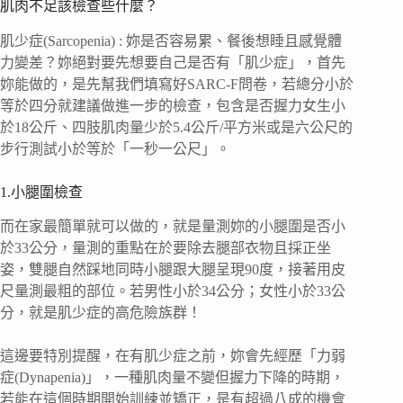
肌肉不足該檢查些什麼？
肌少症(Sarcopenia) : 妳是否容易累、餐後想睡且感覺體
力變差？妳絕對要先想要自己是否有「肌少症」，首先
妳能做的，是先幫我們填寫好SARC-F問卷，若總分小於
等於四分就建議做進一步的檢查，包含是否握力女生小
於18公斤、四肢肌肉量少於5.4公斤/平方米或是六公尺的
步行測試小於等於「一秒一公尺」。
1.小腿圍檢查
而在家最簡單就可以做的，就是量測妳的小腿圍是否小
於33公分，量測的重點在於要除去腿部衣物且採正坐
姿，雙腿自然踩地同時小腿跟大腿呈現90度，接著用皮
尺量測最粗的部位。若男性小於34公分；女性小於33公
分，就是肌少症的高危險族群！
這邊要特別提醒，在有肌少症之前，妳會先經歷「力弱
症(Dynapenia)」，一種肌肉量不變但握力下降的時期，
若能在這個時期開始訓練並矯正，是有超過八成的機會