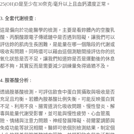
25(OH)D是至少在30奈克/毫升以上且血鈣濃度正常。
3. 全套代謝檢查 :
這是偏向於功能醫學的檢測，主要是看妳體內的空腹乳
酸、丙酮酸跟電子傳遞鏈中是否遇到阻礙，讓我們可以
評估妳的肌肉生長困難，是能量在哪一個階段的代謝或
吸收有問題。同時還可以藉由這個測驗間接評估你的抗
氧化狀態是否不足，讓我們知道妳是否是運動後的休息
都不夠，其實反而是需要減少訓練量免得過猶不及。
4. 胺基酸分析 :
透過胺基酸檢測，可評估飲食中蛋白質攝取與吸收是否
充足且均衡。若體內胺基酸比例失衡，可能反映蛋白質
不足、利用不良、腸胃道消化吸收問題、慢性發炎、解
毒與能量代謝受影響，並可能與慢性疲勞、心血管風
險、情緒與注意力問題、神經發展障礙、荷爾蒙調節與
免疫功能等狀況相關。醫師可依個別檢測結果，制定個