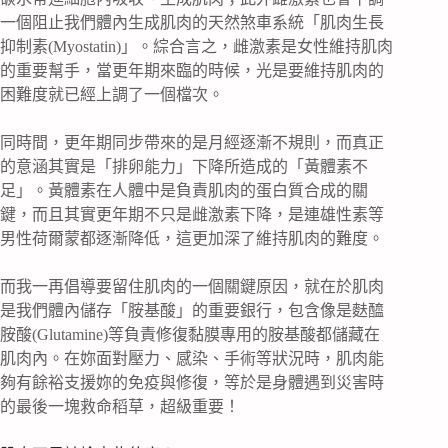
一個阻止我們體內生成肌肉的天然煞車系統「肌肉生長
抑制素(Myostatin)」。綜合言之，雌激素是女性維持肌肉
的重要幫手，當更年期來臨的時候，光是要維持肌肉的
困難度就已經上調了一個檔次。
同時間，更年期同步帶來的是月經逐漸不規則，而真正
的意涵其實是「排卵能力」下降所造成的「黃體素不
足」。黃體素在人體中是負責肌肉的蛋白質合成的關
鍵，而且其實更年期不只是雌激素下降，是連雄性素等
男性荷爾蒙都逐漸降低，這更加深了維持肌肉的難度。
而我一再倡導要留住肌肉的一個關鍵原因，就在於肌肉
是我們體內儲存「胺基酸」的重要銀行，包含像是麩醯
胺酸(Glutamine)等負責修復黏膜專用的胺基酸都儲藏在
肌肉內。在妳面對壓力、感染、手術等狀況時，肌肉能
夠有餘裕支援妳的免疫與修復，等於是身體遇到災害時
的最後一塊救命稻草，超級重要！