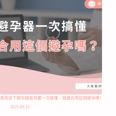
長效皮下避孕器易貝儂一次搞懂 – 我適合用這個避孕嗎?
2025-09-15