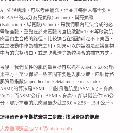
A : 先說結論，可以考慮補充，但並非每個人都需要。
BCAA中的成分為亮氨酸(Leucine)、異亮氨酸
(Isoleucine)、纈氨酸(Valine)，是我們體內無法合成的必
需胺基酸，重點在於亮氨酸可直接啟動mTOR等啟動肌
肉蛋白生合成的路徑。比較適合在運動前吃不下東西、
或是運動中作為補充之用，如果可以的話還是建議食物
中有的完整蛋白，或是吃乳清等為較適合的補充方式。
最後，我們女性的肌肉量目標可以抓在ASMI ≥ 6.0公斤/
米平方，至少保留一些空間不要進入肌少症，四肢骨骼
肌質量指數(appendicular skeletal muscle mass index，
ASMI)的算法是ASMI = 四肢骨骼肌量(ASM, kg) ÷ 身高
²(m²)；而ASM(公斤)= ASMI × 身高²，所以假設你160公
分，那所需要的肌肉量最少就是6.0 × 2.56 = 15.4 公斤。
請接續看
更年期抗衰第二步驟 : 找回骨骼的健康
大象醫師選品店(VIP碼onlyforyou8)