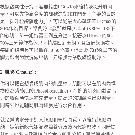
根據觀察性研究，若要藉由PGC-1α來維持或提升肌肉
量，可以先從高強度的間歇運動HIIT開始，主要的目的
是「提升粒線體能力」，可以從最大心跳速率HRmax的
80%作為目標，舉例妳50歲那就是(220-50)X80%=136下
的心跳，每一組持續三到五分鐘，接著以HRmax的60-
70%三分鐘作為休息，持續四到五組，且每周練兩次。
每周的總時長可以抓在30-50分鐘，但需要搭配妳當下的
體力跟關節狀況做評估，建議找專業教練協助妳。
2. 肌酸(Creatine) :
你可以把它想像成肌肉的能量棒，肌酸可以在肌肉內轉
換成為磷酸肌酸(Phosphocreatine)，在妳的肌肉面對高張
力的收縮時快速補充能量，提高妳的訓練輸出與總量。
同時它也能輔助肌肉細胞進行水合作用，
就是幫助水分子進入細胞和細胞間質，以維持細胞功
能、調節新陳代謝並運輸養分及體內代謝廢物。同時提
升mTOR來讓身體傾向於合成而非分解，算是運動健人